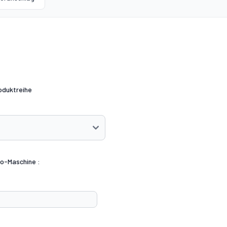
oduktreihe
co-Maschine :