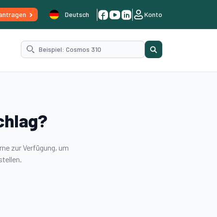
antragen
Deutsch
Konto
chlag?
rne zur Verfügung, um
tellen.