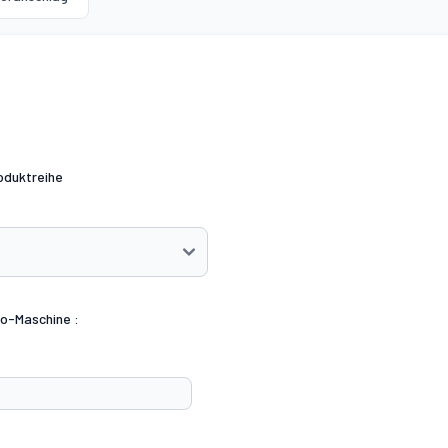
oduktreihe
co-Maschine :