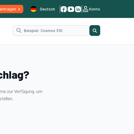
antragen
Deutsch
Konto
chlag?
rne zur Verfügung, um
tellen.