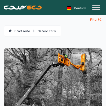
Cookie-Einstellungen
Deutsch
Filter (
0
)
Startseite
Meteor T90R