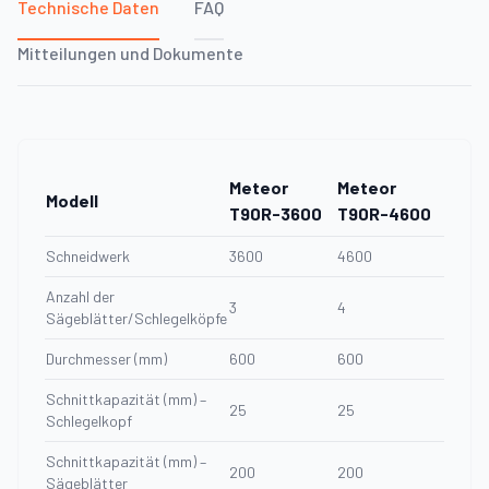
Technische Daten
FAQ
Mitteilungen und Dokumente
Meteor
Meteor
Modell
T90R-3600
T90R-4600
Schneidwerk
3600
4600
Anzahl der
3
4
Sägeblätter/Schlegelköpfe
Durchmesser (mm)
600
600
Schnittkapazität (mm) –
25
25
Schlegelkopf
Schnittkapazität (mm) –
200
200
Sägeblätter