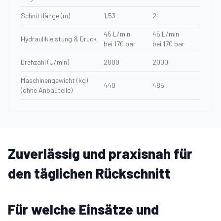
Schnittlänge (m)
1,53
2
45 L/min
45 L/min
Hydraulikleistung & Druck
bei 170 bar
bei 170 bar
Drehzahl (U/min)
2000
2000
Maschinengewicht (kg)
440
485
(ohne Anbauteile)
Zuverlässig und praxisnah für
den täglichen Rückschnitt
Für welche Einsätze und