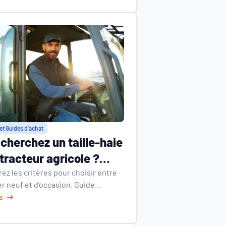
 à vos besoins.
et Guides d’achat
cherchez un taille-haie
tracteur agricole ?
uvrez notre guide
ez les critères pour choisir entre
er neuf et d’occasion. Guide
at et installation
 avec comparaison,
s
ristiques et conseils d’experts
o.