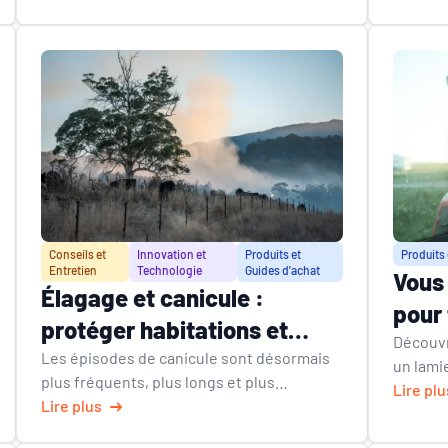
Coup’Eco fabriquée en France.
adaptés
Conseils et
Innovation et
Produits et
Produits 
Entretien
Technologie
Guides d’achat
Vous 
Élagage et canicule :
pour 
protéger habitations et
Déco
Découvr
personnes des incendies
Les épisodes de canicule sont désormais
un lami
d’ach
plus fréquents, plus longs et plus
complet
Lire plu
intenses. En Charente-Maritime comme
Lire plus
caracté
dans de nombreuses régions françaises,
Coup’Ec