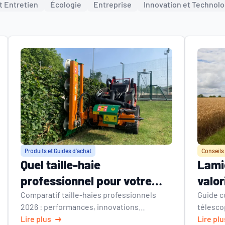
t Entretien
Écologie
Entreprise
Innovation et Technolo
Produits et Guides d’achat
Conseils 
Quel taille-haie
Lamie
professionnel pour votre
valor
activité ? Notre comparatif
coupe
Comparatif taille-haies professionnels
Guide c
2026 : performances, innovations
télesco
:
comp
écologiques et guide entretien. Gamme
Lire plus
innovat
Lire plu