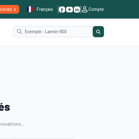
pièces
Français
Compte
és
novations...