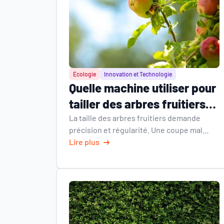
Écologie
Innovation et Technologie
Quelle machine utiliser pour
tailler des arbres fruitiers
sans abîmer les branches ?
La taille des arbres fruitiers demande
précision et régularité. Une coupe mal
réalisée peut provoquer des déchirures,
Lire plus
ralentir la cicatrisation et favoriser
l’apparition de maladies. Pour un
arboriculteur ou une entreprise
spécialisée, le choix de la machine
influence directement la santé des arbres
et la qualité des récoltes. Quelle machine