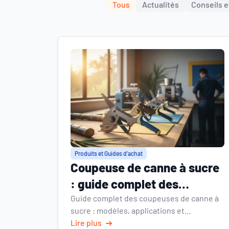
Tous
Actualités
Conseils e
Produits et Guides d’achat
Coupeuse de canne à sucre
: guide complet des
modèles et applications
Guide complet des coupeuses de canne à
sucre : modèles, applications et
innovations écologiques. Trouvez la
Lire plus