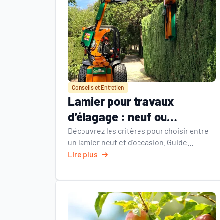
Conseils et Entretien
Lamier pour travaux
d’élagage : neuf ou
d’occasion, comment
Découvrez les critères pour choisir entre
un lamier neuf et d’occasion. Guide
choisir ?
complet avec comparaison,
Lire plus
caractéristiques et conseils d’experts
Coup’Eco.