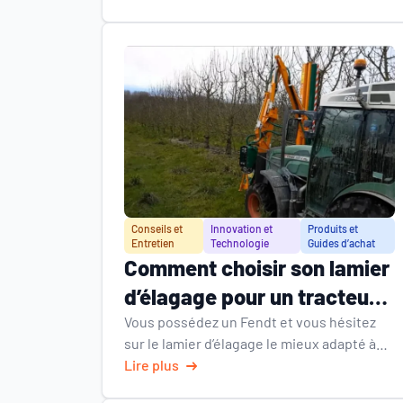
machine adaptée à votre exploitation
agricole.
Conseils et
Innovation et
Produits et
Entretien
Technologie
Guides d’achat
Comment choisir son lamier
d’élagage pour un tracteur
Fendt ?
Vous possédez un Fendt et vous hésitez
sur le lamier d’élagage le mieux adapté à
votre machine ? Cette question mérite
Lire plus
réflexion. Choisir le bon équipement