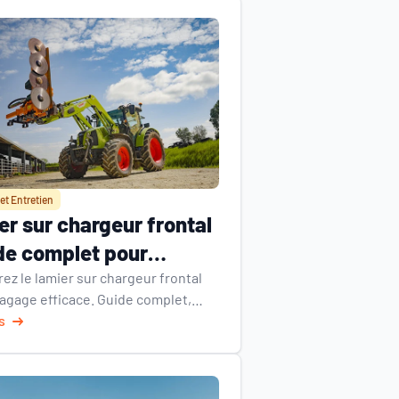
et Entretien
r sur chargeur frontal
de complet pour
gage efficace
ez le lamier sur chargeur frontal
élagage efficace. Guide complet,
ation, maintenance et avantages
s
ofessionnels.