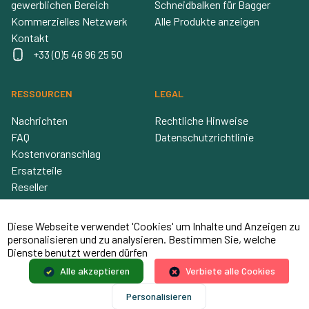
gewerblichen Bereich
Schneidbalken für Bagger
Kommerzielles Netzwerk
Alle Produkte anzeigen
Kontakt
+33 (0)5 46 96 25 50
RESSOURCEN
LEGAL
Nachrichten
Rechtliche Hinweise
FAQ
Datenschutzrichtlinie
Kostenvoranschlag
Ersatzteile
Reseller
Diese Webseite verwendet 'Cookies' um Inhalte und Anzeigen zu
personalisieren und zu analysieren. Bestimmen Sie, welche
Dienste benutzt werden dürfen
Alle akzeptieren
Verbiete alle Cookies
© 2026 Coupeco, Website erstellt von
Mooood Website-
Personalisieren
Erstellung.