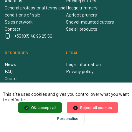
About us
Pruning cutters
General professional terms and
Hedge trimmers
conditions of sale
Apricot pruners
Sales network
Shovel-mounted cutters
Contact
See all products
+33 (0)5 46 96 25 50
RESOURCES
LEGAL
News
Legal information
FAQ
Privacy policy
Quote
Spare parts
Reseller
This site uses cookies and gives you control over what you want
to activate
OK, accept all
Reject all cookies
Personalise