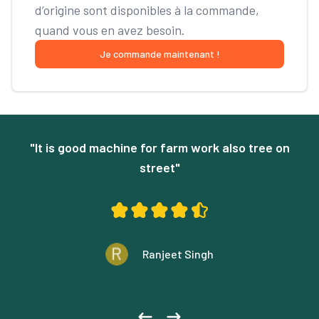
d’origine sont disponibles à la commande,
quand vous en avez besoin.
Je commande maintenant !
ès bons conseils !
t is good machine for farm work also tree on
"Produits d
 Coup’Eco"
street"
s’est mo
aschier
Ranjeet Singh