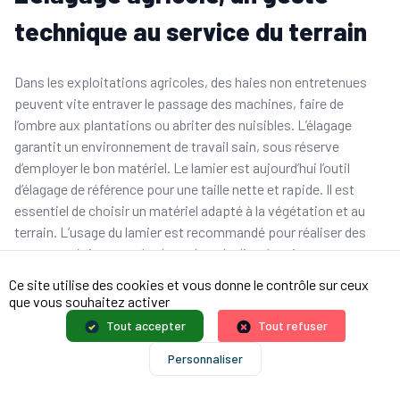
technique au service du terrain
Dans les exploitations agricoles, des haies non entretenues
peuvent vite entraver le passage des machines, faire de
l’ombre aux plantations ou abriter des nuisibles. L’élagage
garantit un environnement de travail sain, sous réserve
d’employer le bon matériel. Le lamier est aujourd’hui l’outil
d’élagage de référence pour une taille nette et rapide. Il est
essentiel de choisir un matériel adapté à la végétation et au
terrain. L’usage du lamier est recommandé pour réaliser des
coupes précises sur des branches de diamètre important.
Grâce à ces disques, plateaux ou scies circulaires, ce
Ce site utilise des cookies et vous donne le contrôle sur ceux
dispositif permet une coupe précise et rapide tout en
que vous souhaitez activer
facilitant la cicatrisation des végétaux. Idéal pour les arbres
Tout accepter
Tout refuser
fruitiers, les haies denses ou le bois dur, il garantit une finition
Personnaliser
de qualité professionnelle. Monté sur épareuse, comme le
lamier 500 de Coup’Eco, il se transforme en un outil polyvalent