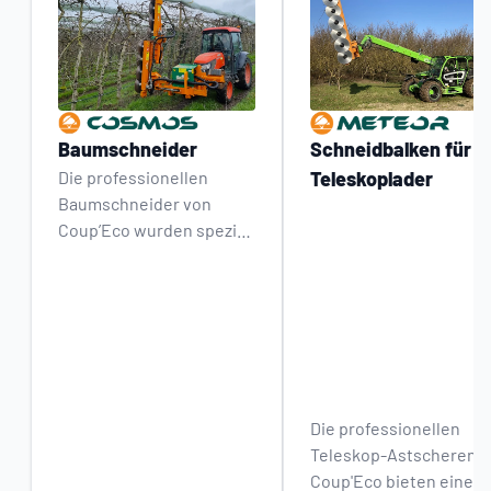
Baumschneider
Schneidbalken für
Die professionellen
Teleskoplader
Baumschneider von
Coup’Eco wurden speziell
für den Schnitt von
Obstbäumen entwickelt
und passen sich an alle
Obstanlagen an – ob
Spalierobst, dichte
Pflanzungen oder
hochwachsende Bäume.
Die professionellen
Sie sind zuverlässig,
Teleskop-Astscheren
leistungsstark und
Coup'Eco bieten eine