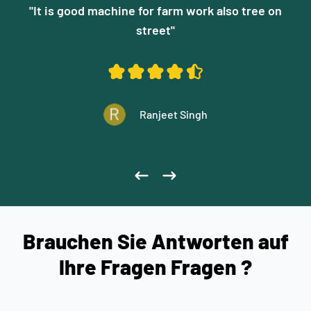
ine for farm work also tree on
"Sehr gute Ausstattung, sehr gute Beratung !
"Produkte von guter Q
street"
Danke an die Coup'Eco-Teams"
Kunde, der sich als s
qualifiziert er
Ranjeet Singh
Laurine Daschier
Gaspard
Brauchen Sie Antworten auf
Ihre Fragen Fragen ?