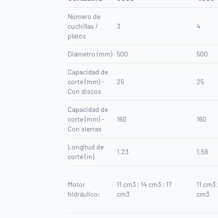
Número de
cuchillas /
3
4
platos
Diámetro (mm)
500
500
Capacidad de
corte (mm) -
25
25
Con discos
Capacidad de
corte (mm) -
160
160
Con sierras
Longitud de
1,23
1,59
corte (m)
Motor
11 cm3 ; 14 cm3 ; 17
11 cm3 
hidráulico:
cm3
cm3