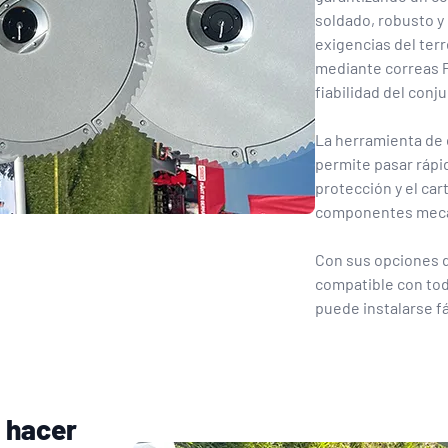
soldado, robusto y 
exigencias del ter
mediante correas P
fiabilidad del conj
La herramienta de 
permite pasar rápid
protección y el car
componentes mecán
Con sus opciones d
compatible con tod
puede instalarse f
r hacer