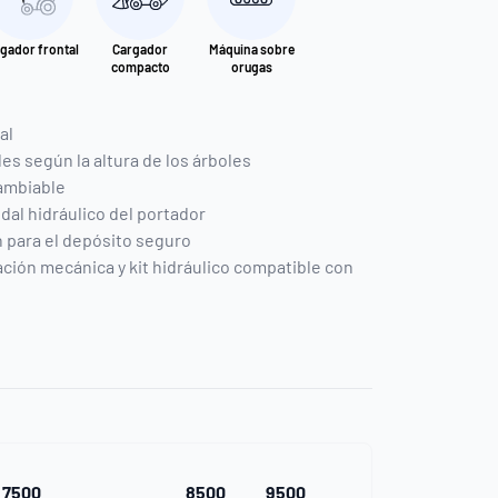
gador frontal
Cargador
Máquina sobre
compacto
orugas
al
es según la altura de los árboles
ambiable
dal hidráulico del portador
n para el depósito seguro
ción mecánica y kit hidráulico compatible con
7500
8500
9500