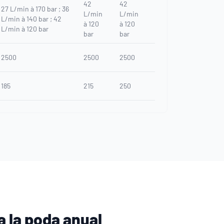
42
42
27 L/min à 170 bar ; 36
L/min
L/min
L/min à 140 bar ; 42
à 120
à 120
L/min à 120 bar
bar
bar
2500
2500
2500
185
215
250
a la poda anual