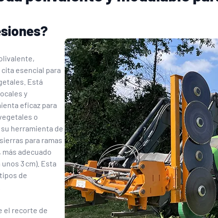
esiones?
livalente,
cita esencial para
getales. Está
locales y
ienta eficaz para
vegetales o
a su herramienta de
sierras para ramas
s, más adecuado
 unos 3 cm). Esta
 tipos de
.
e el recorte de