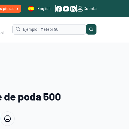
is piezas
English
Cuenta
al
e de poda 500