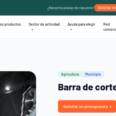
¿Necesita piezas de repuesto?
Solicitar m
os productos
Sector de actividad
Ayuda para elegir
Red
comerci
Agricultura
Municipio
Barra de cort
Solicitar un presupuesto