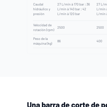
Caudal
27 L/min à 170 bar ; 36
27 L/mi
hidráulico y
L/min à 140 bar ; 42
L/min à
presión
L/min à 120 bar
L/min 
Velocidad de
2500
2500
rotación (rpm)
Peso de la
86
400
máquina (kg)
Una barra de corte de p