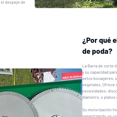
 el despeje de
¿Por qué e
de poda?
La Barra de corte d
y su capacidad par
setos bocagères, 
vegetales. Ofrece 
necesidades: disco
diámetro, o platos 
Su motorización hid
garantizando un co