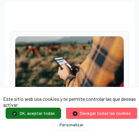
Este sitio web usa cookies y te permite controlar las que deseas
¿Necesita
activar
OK, aceptar todas
Denegar todas las cookies
asesoramiento?
Personalizar
Nuestros expertos están a su disposición para