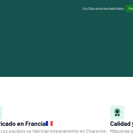
YouTube está deshabilitado.
Pe
icado en Francia
Calidad
ros equipos se fabrican íntegramente en Charente-
Máquinas p