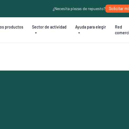
¿Necesita piezas de repuesto?
Solicitar m
os productos
Sector de actividad
Ayuda para elegir
Red
comerci