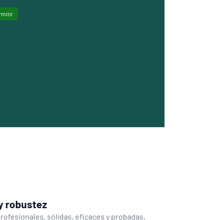
rmitir
 y robustez
rofesionales, sólidas, eficaces y probadas,