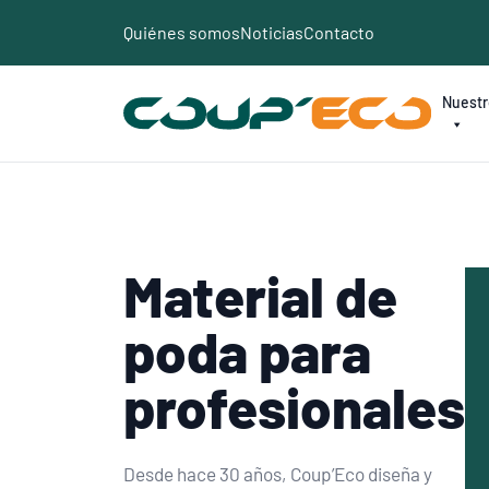
Panel de gestión de cookies
Quiénes somos
Noticias
Contacto
Nuestr
Material de
poda
para
profesionales
Desde hace 30 años, Coup’Eco diseña y