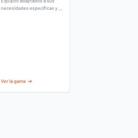
Equipos adaptados a sus
la eficacia sobre el terreno.
necesidades específicas y a
las exigencias del terreno.
Ver la gama