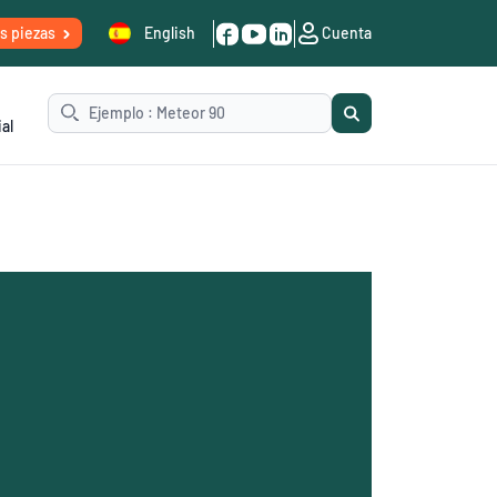
is piezas
English
Cuenta
al