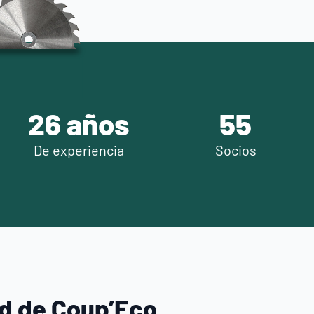
soportes, combinan
rendimiento, seguridad y
calidad de acabado para
responder a las exigencias
de cada profesión.
30
años
66
De experiencia
Socios
ad de Coup’Eco